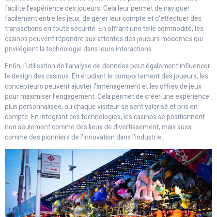
facilite l’expérience des joueurs. Cela leur permet de naviguer
facilement entre les jeux, de gérer leur compte et d’effectuer des
transactions en toute sécurité. En offrant une telle commodité, les
casinos peuvent répondre aux attentes des joueurs modernes qui
privilégient la technologie dans leurs interactions.
Enfin, l’utilisation de l’analyse de données peut également influencer
le design des casinos. En étudiant le comportement des joueurs, les
concepteurs peuvent ajuster l’aménagement et les offres de jeux
pour maximiser l’engagement. Cela permet de créer une expérience
plus personnalisée, où chaque visiteur se sent valorisé et pris en
compte. En intégrant ces technologies, les casinos se positionnent
non seulement comme des lieux de divertissement, mais aussi
comme des pionniers de l’innovation dans l’industrie.