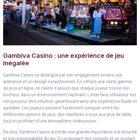
Gambiva Casino : une expérience de jeu
inégalée
Gambiva Casino se distingue par son engagement envers une
ambiance et un design exceptionnels. En offrant une vaste gamme
de jeux en ligne, ce casino s’assure que chaque joueur trouve son
bonheur dans un environnement captivant. L’interface utilisateur est
conçue pour être intuitive, garantissant ainsi une expérience fluide et
agréable. Les joueurs peuvent facilement naviguer entre les
différentes options de jeux, des machines à sous aux jeux de table,
tout en profitant d’une atmosphère chaleureuse.
De plus, Gambiva Casino accorde une grande importance à la sécurité
et à la responsabilité du jeu. En proposant des conseils et un soutien