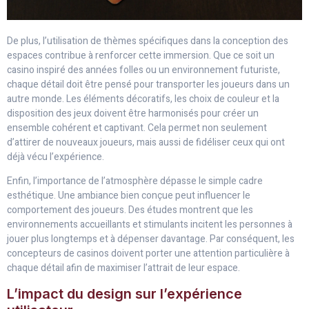
De plus, l’utilisation de thèmes spécifiques dans la conception des
espaces contribue à renforcer cette immersion. Que ce soit un
casino inspiré des années folles ou un environnement futuriste,
chaque détail doit être pensé pour transporter les joueurs dans un
autre monde. Les éléments décoratifs, les choix de couleur et la
disposition des jeux doivent être harmonisés pour créer un
ensemble cohérent et captivant. Cela permet non seulement
d’attirer de nouveaux joueurs, mais aussi de fidéliser ceux qui ont
déjà vécu l’expérience.
Enfin, l’importance de l’atmosphère dépasse le simple cadre
esthétique. Une ambiance bien conçue peut influencer le
comportement des joueurs. Des études montrent que les
environnements accueillants et stimulants incitent les personnes à
jouer plus longtemps et à dépenser davantage. Par conséquent, les
concepteurs de casinos doivent porter une attention particulière à
chaque détail afin de maximiser l’attrait de leur espace.
L’impact du design sur l’expérience