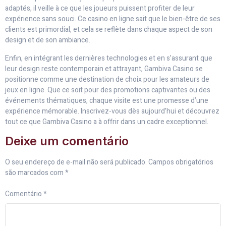
adaptés, il veille à ce que les joueurs puissent profiter de leur
expérience sans souci. Ce casino en ligne sait que le bien-être de ses
clients est primordial, et cela se reflète dans chaque aspect de son
design et de son ambiance.
Enfin, en intégrant les dernières technologies et en s’assurant que
leur design reste contemporain et attrayant, Gambiva Casino se
positionne comme une destination de choix pour les amateurs de
jeux en ligne. Que ce soit pour des promotions captivantes ou des
événements thématiques, chaque visite est une promesse d’une
expérience mémorable. Inscrivez-vous dès aujourd’hui et découvrez
tout ce que Gambiva Casino a à offrir dans un cadre exceptionnel.
Deixe um comentário
O seu endereço de e-mail não será publicado.
Campos obrigatórios
são marcados com
*
Comentário
*