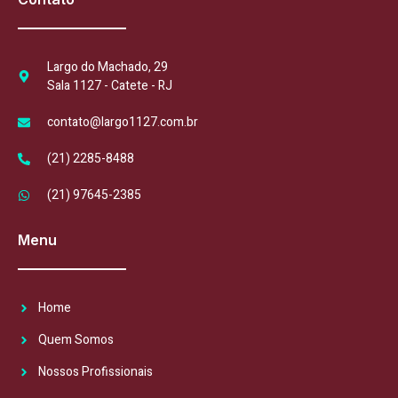
Largo do Machado, 29
Sala 1127 - Catete - RJ
contato@largo1127.com.br
(21) 2285-8488
(21) 97645-2385
Menu
Home
Quem Somos
Nossos Profissionais