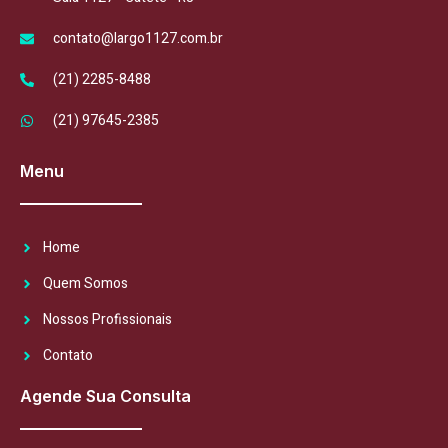
contato@largo1127.com.br
(21) 2285-8488
(21) 97645-2385
Menu
Home
Quem Somos
Nossos Profissionais
Contato
Agende Sua Consulta