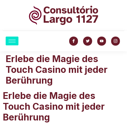
Erlebe die Magie des
Touch Casino mit jeder
Berührung
Erlebe die Magie des
Touch Casino mit jeder
Berührung