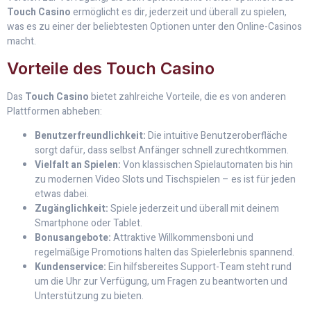
Touch Casino
ermöglicht es dir, jederzeit und überall zu spielen,
was es zu einer der beliebtesten Optionen unter den Online-Casinos
macht.
Vorteile des Touch Casino
Das
Touch Casino
bietet zahlreiche Vorteile, die es von anderen
Plattformen abheben:
Benutzerfreundlichkeit:
Die intuitive Benutzeroberfläche
sorgt dafür, dass selbst Anfänger schnell zurechtkommen.
Vielfalt an Spielen:
Von klassischen Spielautomaten bis hin
zu modernen Video Slots und Tischspielen – es ist für jeden
etwas dabei.
Zugänglichkeit:
Spiele jederzeit und überall mit deinem
Smartphone oder Tablet.
Bonusangebote:
Attraktive Willkommensboni und
regelmäßige Promotions halten das Spielerlebnis spannend.
Kundenservice:
Ein hilfsbereites Support-Team steht rund
um die Uhr zur Verfügung, um Fragen zu beantworten und
Unterstützung zu bieten.