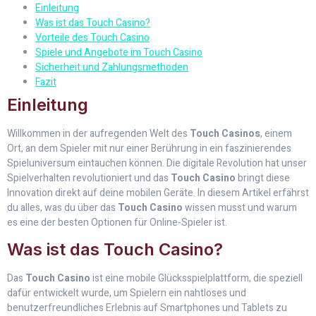
Einleitung
Was ist das Touch Casino?
Vorteile des Touch Casino
Spiele und Angebote im Touch Casino
Sicherheit und Zahlungsmethoden
Fazit
Einleitung
Willkommen in der aufregenden Welt des
Touch Casinos
, einem
Ort, an dem Spieler mit nur einer Berührung in ein faszinierendes
Spieluniversum eintauchen können. Die digitale Revolution hat unser
Spielverhalten revolutioniert und das
Touch Casino
bringt diese
Innovation direkt auf deine mobilen Geräte. In diesem Artikel erfährst
du alles, was du über das
Touch Casino
wissen musst und warum
es eine der besten Optionen für Online-Spieler ist.
Was ist das Touch Casino?
Das
Touch Casino
ist eine mobile Glücksspielplattform, die speziell
dafür entwickelt wurde, um Spielern ein nahtloses und
benutzerfreundliches Erlebnis auf Smartphones und Tablets zu