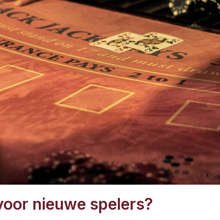
voor nieuwe spelers?