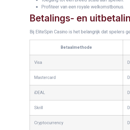
Toegang tot een breed scala aan spellen.
Profiteer van een royale welkomstbonus.
Betalings- en uitbetal
Bij EliteSpin Casino is het belangrijk dat speler
Betaalmethode
Visa
D
Mastercard
D
iDEAL
D
Skrill
D
Cryptocurrency
D