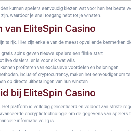
den kunnen spelers eenvoudig kiezen wat voor hen het beste we
t zijn, waardoor je snel toegang hebt tot je winsten.
n van EliteSpin Casino
ijn talrijk. Hier zijn enkele van de meest opvallende kenmerken d
gratis spins geven nieuwe spelers een flinke start.
t live dealers, er is voor elk wat wils.
kunnen profiteren van exclusieve voordelen en beloningen.
ethoden, inclusief cryptocurrency, maken het eenvoudiger om te
n op directe uitbetalingen van hun winsten.
d bij EliteSpin Casino
o. Het platform is volledig gelicentieerd en voldoet aan strikte re
avanceerde encryptietechnologie om de gegevens van spelers te
anciële informatie veilig is.