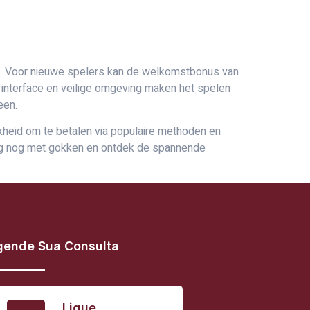
en. Voor nieuwe spelers kan de welkomstbonus van
e interface en veilige omgeving maken het spelen
een.
kheid om te betalen via populaire methoden en
ndaag nog met gokken en ontdek de spannende
gende Sua Consulta
Ligue