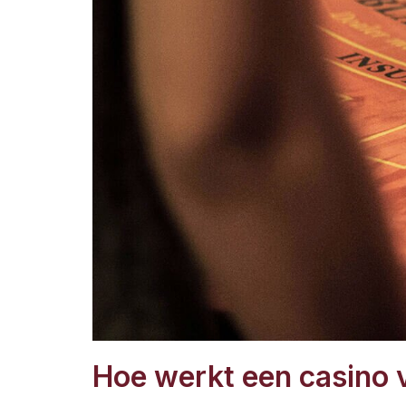
Hoe werkt een casino 