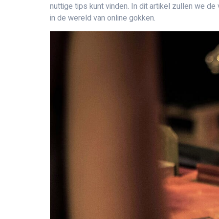
nuttige tips kunt vinden. In dit artikel zullen 
in de wereld van online gokken.