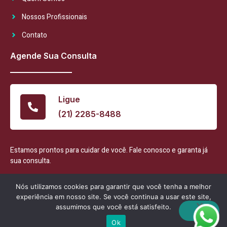
Nossos Profissionais
Contato
Agende Sua Consulta
Ligue
(21) 2285-8488
Estamos prontos para cuidar de você. Fale conosco e garanta já
sua consulta.
Nós utilizamos cookies para garantir que você tenha a melhor
experiência em nosso site. Se você continua a usar este site,
assumimos que você está satisfeito.
Consultório Largo 1127
Copyright © 2025 Todos os direitos reservados.
Ok