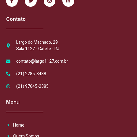
Contato
Largo do Machado, 29
Sala 1127 - Catete - RJ
contato@largo1127.com.br
(21) 2285-8488
(21) 97645-2385
Menu
Home
Quem Somos