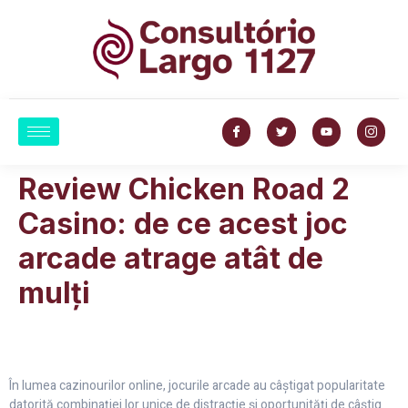
Review Chicken Road 2
Casino: de ce acest joc
arcade atrage atât de
mulți
În lumea cazinourilor online, jocurile arcade au câștigat popularitate
datorită combinației lor unice de distracție și oportunități de câștig.