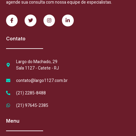
agende sua consulta com nossa equipe de especialistas.
Contato
Largo do Machado, 29
Sala 1127 - Catete - RJ
contato@largo1127.com.br
(21) 2285-8488
(21) 97645-2385
Menu