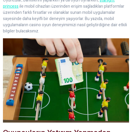
Oyuncular, bahislerini yaparken ya da oyun oynarken,
starlight
princess
ile mobil cihazları üzerinden erişim sağladıkları platformlar
üzerinden farklı fırsatlar ve olanaklar sunan mobil uygulamalar
sayesinde daha keyifli bir deneyim yaşıyorlar. Bu yazıda, mobil
uygulamaların casino oyun deneyimimizi nasıl geliştirdiğine dair etkili
bilgiler bulacaksınız.