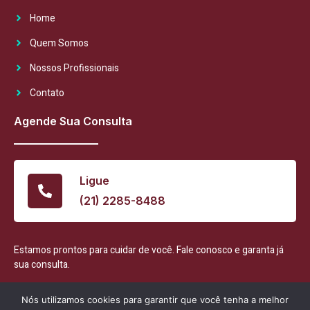
Home
Quem Somos
Nossos Profissionais
Contato
Agende Sua Consulta
Ligue
(21) 2285-8488
Estamos prontos para cuidar de você. Fale conosco e garanta já
sua consulta.
Nós utilizamos cookies para garantir que você tenha a melhor