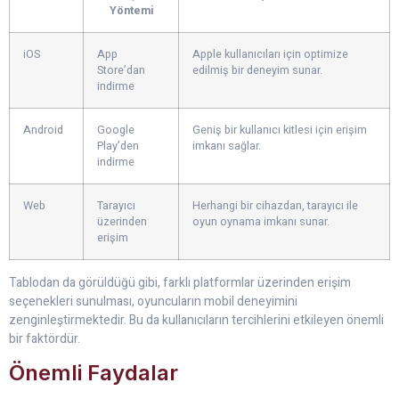
Yöntemi
iOS
App
Apple kullanıcıları için optimize
Store’dan
edilmiş bir deneyim sunar.
indirme
Android
Google
Geniş bir kullanıcı kitlesi için erişim
Play’den
imkanı sağlar.
indirme
Web
Tarayıcı
Herhangi bir cihazdan, tarayıcı ile
üzerinden
oyun oynama imkanı sunar.
erişim
Tablodan da görüldüğü gibi, farklı platformlar üzerinden erişim
seçenekleri sunulması, oyuncuların mobil deneyimini
zenginleştirmektedir. Bu da kullanıcıların tercihlerini etkileyen önemli
bir faktördür.
Önemli Faydalar