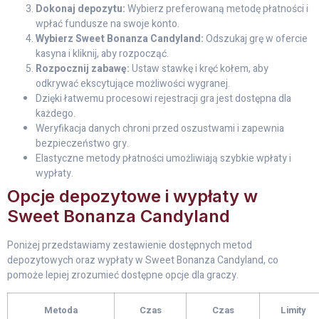
Dokonaj depozytu:
Wybierz preferowaną metodę płatności i
wpłać fundusze na swoje konto.
Wybierz Sweet Bonanza Candyland:
Odszukaj grę w ofercie
kasyna i kliknij, aby rozpocząć.
Rozpocznij zabawę:
Ustaw stawkę i kręć kołem, aby
odkrywać ekscytujące możliwości wygranej.
Dzięki łatwemu procesowi rejestracji gra jest dostępna dla
każdego.
Weryfikacja danych chroni przed oszustwami i zapewnia
bezpieczeństwo gry.
Elastyczne metody płatności umożliwiają szybkie wpłaty i
wypłaty.
Opcje depozytowe i wypłaty w
Sweet Bonanza Candyland
Poniżej przedstawiamy zestawienie dostępnych metod
depozytowych oraz wypłaty w Sweet Bonanza Candyland, co
pomoże lepiej zrozumieć dostępne opcje dla graczy.
Metoda
Czas
Czas
Limity