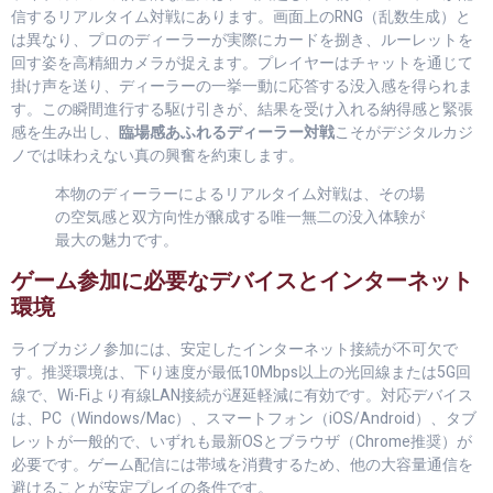
信するリアルタイム対戦にあります。画面上のRNG（乱数生成）と
は異なり、プロのディーラーが実際にカードを捌き、ルーレットを
回す姿を高精細カメラが捉えます。プレイヤーはチャットを通じて
掛け声を送り、ディーラーの一挙一動に応答する没入感を得られま
す。この瞬間進行する駆け引きが、結果を受け入れる納得感と緊張
感を生み出し、
臨場感あふれるディーラー対戦
こそがデジタルカジ
ノでは味わえない真の興奮を約束します。
本物のディーラーによるリアルタイム対戦は、その場
の空気感と双方向性が醸成する唯一無二の没入体験が
最大の魅力です。
ゲーム参加に必要なデバイスとインターネット
環境
ライブカジノ参加には、安定したインターネット接続が不可欠で
す。推奨環境は、下り速度が最低10Mbps以上の光回線または5G回
線で、Wi-Fiより有線LAN接続が遅延軽減に有効です。対応デバイス
は、PC（Windows/Mac）、スマートフォン（iOS/Android）、タブ
レットが一般的で、いずれも最新OSとブラウザ（Chrome推奨）が
必要です。ゲーム配信には帯域を消費するため、他の大容量通信を
避けることが安定プレイの条件です。