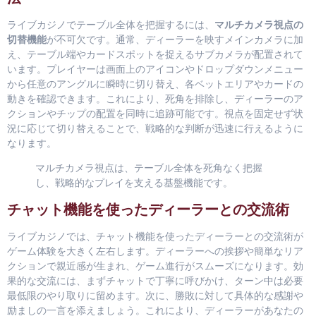
ライブカジノでテーブル全体を把握するには、
マルチカメラ視点の
切替機能
が不可欠です。通常、ディーラーを映すメインカメラに加
え、テーブル端やカードスポットを捉えるサブカメラが配置されて
います。プレイヤーは画面上のアイコンやドロップダウンメニュー
から任意のアングルに瞬時に切り替え、各ベットエリアやカードの
動きを確認できます。これにより、死角を排除し、ディーラーのア
クションやチップの配置を同時に追跡可能です。視点を固定せず状
況に応じて切り替えることで、戦略的な判断が迅速に行えるように
なります。
マルチカメラ視点は、テーブル全体を死角なく把握
し、戦略的なプレイを支える基盤機能です。
チャット機能を使ったディーラーとの交流術
ライブカジノでは、チャット機能を使ったディーラーとの交流術が
ゲーム体験を大きく左右します。ディーラーへの挨拶や簡単なリア
クションで親近感が生まれ、ゲーム進行がスムーズになります。効
果的な交流には、まずチャットで丁寧に呼びかけ、ターン中は必要
最低限のやり取りに留めます。次に、勝敗に対して具体的な感謝や
励ましの一言を添えましょう。これにより、ディーラーがあなたの