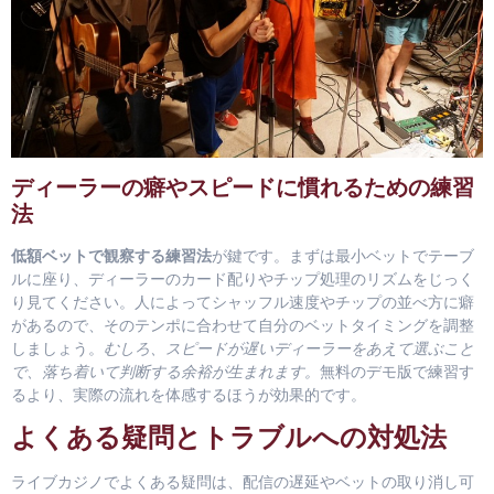
ディーラーの癖やスピードに慣れるための練習
法
低額ベットで観察する練習法
が鍵です。まずは最小ベットでテーブ
ルに座り、ディーラーのカード配りやチップ処理のリズムをじっく
り見てください。人によってシャッフル速度やチップの並べ方に癖
があるので、そのテンポに合わせて自分のベットタイミングを調整
しましょう。
むしろ、スピードが遅いディーラーをあえて選ぶこと
で、落ち着いて判断する余裕が生まれます。
無料のデモ版で練習す
るより、実際の流れを体感するほうが効果的です。
よくある疑問とトラブルへの対処法
ライブカジノでよくある疑問は、配信の遅延やベットの取り消し可