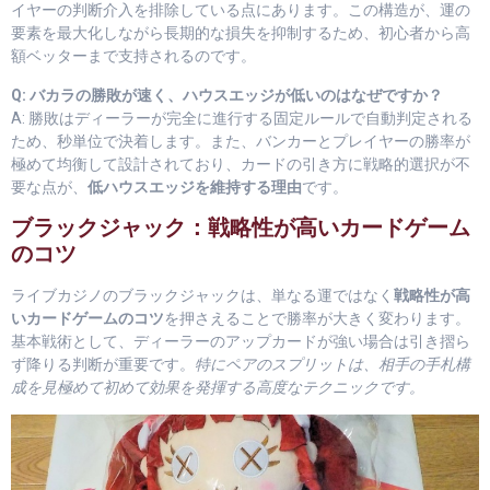
イヤーの判断介入を排除している点にあります。この構造が、運の
要素を最大化しながら長期的な損失を抑制するため、初心者から高
額ベッターまで支持されるのです。
Q: バカラの勝敗が速く、ハウスエッジが低いのはなぜですか？
A: 勝敗はディーラーが完全に進行する固定ルールで自動判定される
ため、秒単位で決着します。また、バンカーとプレイヤーの勝率が
極めて均衡して設計されており、カードの引き方に戦略的選択が不
要な点が、
低ハウスエッジを維持する理由
です。
ブラックジャック：戦略性が高いカードゲーム
のコツ
ライブカジノのブラックジャックは、単なる運ではなく
戦略性が高
いカードゲームのコツ
を押さえることで勝率が大きく変わります。
基本戦術として、ディーラーのアップカードが強い場合は引き摺ら
ず降りる判断が重要です。
特にペアのスプリットは、相手の手札構
成を見極めて初めて効果を発揮する高度なテクニックです。