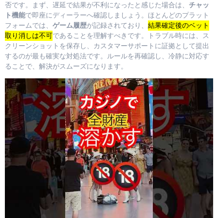
否です。まず、遅延で結果が不利になったと感じた場合は、
チャッ
ト機能
で即座にディーラーへ確認しましょう。ほとんどのプラット
フォームでは、
ゲーム履歴
が記録されており、
結果確定後のベット
取り消しは不可
であることを理解すべきです。トラブル時には、ス
クリーンショットを保存し、カスタマーサポートに証拠として提出
するのが最も確実な対処法です。ルールを再確認し、冷静に対応す
ることで、解決がスムーズになります。