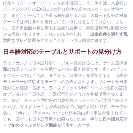
け条件（ターンオーバー）」を必ず確認します。例えば、入金額と
ボーナスの合計に20倍以上の賭け条件が課されるケースが大半で
す。また、ゲームごとの還元率が異なるため、スロット以外の対象
ゲームでは賭け条件が進行しにくい点に注意してください。さら
に、最大出金額や有効期限も重要な要素で、高額勝利時に制限がか
かる場合があります。これらの条件を比較し、
出金条件を満たす現
実的なプレイ計画
を立てることがトラブル回避の鍵です。
日本語対応のテーブルとサポートの見分け方
ライブカジノで日本語対応テーブルを見分けるには、ゲーム選択画
面の言語フィルターを使用する方法が最も確実です。多くのプラッ
トフォームでは「言語」タブから「日本語」を選択すると、日本語
ディーラーが常駐するテーブルのみ表示されます。サポートが日本
語対応か確認する際は、ライブチャットやFAQページの最初の言語
オプションで「日本語」が選択可能かどうかが判断基準となりま
す。
特に、チャット開始時の自動応答メッセージが日本語で表示さ
れれば、有人サポートも日本語対応の可能性が高いです。
テーブル
名に「Tokyo」「Sakura」といった日本語由来の単語が含まれてい
ても、必ずしも日本語専用とは限らないため、事前に
日本語対応テ
ーブルのフィルタリング機能
を活用すべきです。