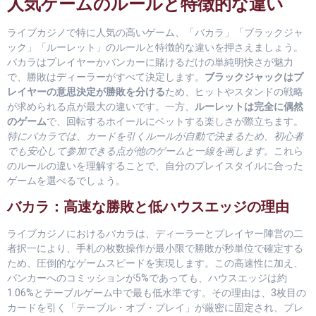
人気ゲームのルールと特徴的な違い
ライブカジノで特に人気の高いゲーム、「バカラ」「ブラックジャ
ック」「ルーレット」のルールと特徴的な違いを押さえましょう。
バカラはプレイヤーかバンカーに賭けるだけの単純明快さが魅力
で、勝敗はディーラーがすべて決定します。
ブラックジャックはプ
レイヤーの意思決定が勝敗を分ける
ため、ヒットやスタンドの戦略
が求められる点が最大の違いです。一方、
ルーレットは完全に偶然
のゲーム
で、回転するホイールにベットする楽しさが際立ちます。
特にバカラでは、カードを引くルールが自動で決まるため、初心者
でも安心して参加できる点が他のゲームと一線を画します。
これら
のルールの違いを理解することで、自分のプレイスタイルに合った
ゲームを選べるでしょう。
バカラ：高速な勝敗と低ハウスエッジの理由
ライブカジノにおけるバカラは、ディーラーとプレイヤー陣営の二
者択一により、手札の枚数操作が最小限で勝敗が秒単位で確定する
ため、圧倒的なゲームスピードを実現します。この高速性に加え、
バンカーへのコミッションが5%であっても、ハウスエッジは約
1.06%とテーブルゲーム中で最も低水準です。その理由は、3枚目の
カードを引く「テーブル・オブ・プレイ」が厳密に固定され、プレ