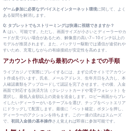
ゲーム参加に必要なデバイスとインターネット環境
に関して、よく
ある疑問を解消します。
Q: タブレットでもストリーミングは快適に視聴できますか？
A: はい、可能です。ただし、画面サイズが小さいとディーラーやカ
ードが見づらい場合があるため、解像度の高い7～10インチ以上の
モデルが推奨されます。また、バッテリー駆動では通信が途切れや
すいため、充電しながらの有線接続が安定性を高めます。
アカウント作成から最初のベットまでの手順
ライブカジノで実際にプレイするには、まず公式サイトでアカウン
ト作成を行います。氏名、メールアドレス、生年月日を入力し、本
人確認書類をアップロードして認証を完了させます。その後、入金
画面で対応する決済方法（クレジットカードや電子ウォレット）を
選択し、最低入金額以上の資金を送金します。ロビー画面からプレ
イしたいディーラーがいるテーブルを選び、チップをベットエリア
にドラッグして配置します。最後に「ベット確定」ボタンを押し、
ディーラーのアクションを待ちます。この一連の流れはスムーズ
で、
初回入金後の基本操作
さえ覚えれば即座に参加可能です。