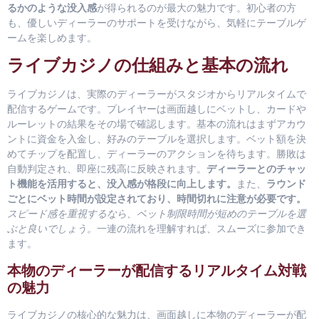
るかのような没入感
が得られるのが最大の魅力です。初心者の方
も、優しいディーラーのサポートを受けながら、気軽にテーブルゲ
ームを楽しめます。
ライブカジノの仕組みと基本の流れ
ライブカジノは、実際のディーラーがスタジオからリアルタイムで
配信するゲームです。プレイヤーは画面越しにベットし、カードや
ルーレットの結果をその場で確認します。基本の流れはまずアカウ
ントに資金を入金し、好みのテーブルを選択します。ベット額を決
めてチップを配置し、ディーラーのアクションを待ちます。勝敗は
自動判定され、即座に残高に反映されます。
ディーラーとのチャッ
ト機能を活用すると、没入感が格段に向上します。
また、
ラウンド
ごとにベット時間が設定されており、時間切れに注意が必要です。
スピード感を重視するなら、ベット制限時間が短めのテーブルを選
ぶと良いでしょう。
一連の流れを理解すれば、スムーズに参加でき
ます。
本物のディーラーが配信するリアルタイム対戦
の魅力
ライブカジノの核心的な魅力は、画面越しに本物のディーラーが配