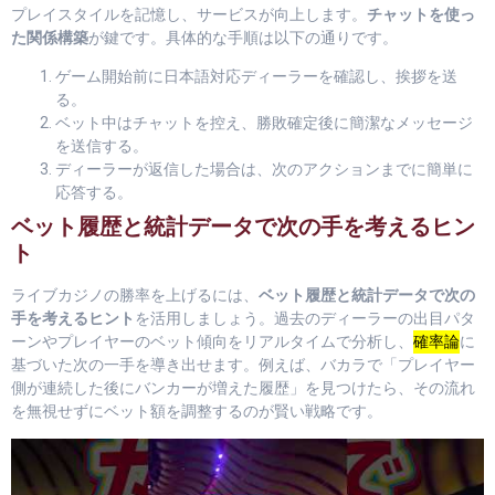
プレイスタイルを記憶し、サービスが向上します。
チャットを使っ
た関係構築
が鍵です。具体的な手順は以下の通りです。
ゲーム開始前に日本語対応ディーラーを確認し、挨拶を送
る。
ベット中はチャットを控え、勝敗確定後に簡潔なメッセージ
を送信する。
ディーラーが返信した場合は、次のアクションまでに簡単に
応答する。
ベット履歴と統計データで次の手を考えるヒン
ト
ライブカジノの勝率を上げるには、
ベット履歴と統計データで次の
手を考えるヒント
を活用しましょう。過去のディーラーの出目パタ
ーンやプレイヤーのベット傾向をリアルタイムで分析し、
確率論
に
基づいた次の一手を導き出せます。例えば、バカラで「プレイヤー
側が連続した後にバンカーが増えた履歴」を見つけたら、その流れ
を無視せずにベット額を調整するのが賢い戦略です。