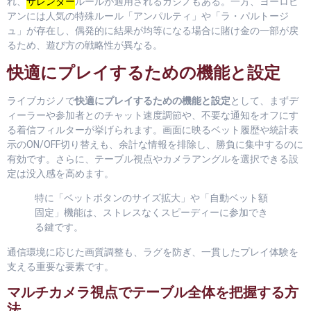
れ、
サレンダー
ルールが適用されるカジノもある。一方、ヨーロピ
アンには人気の特殊ルール「アンパルティ」や「ラ・パルトージ
ュ」が存在し、偶発的に結果が均等になる場合に賭け金の一部が戻
るため、遊び方の戦略性が異なる。
快適にプレイするための機能と設定
ライブカジノで
快適にプレイするための機能と設定
として、まずデ
ィーラーや参加者とのチャット速度調節や、不要な通知をオフにす
る着信フィルターが挙げられます。画面に映るベット履歴や統計表
示のON/OFF切り替えも、余計な情報を排除し、勝負に集中するのに
有効です。さらに、テーブル視点やカメラアングルを選択できる設
定は没入感を高めます。
特に「ベットボタンのサイズ拡大」や「自動ベット額
固定」機能は、ストレスなくスピーディーに参加でき
る鍵です。
通信環境に応じた画質調整も、ラグを防ぎ、一貫したプレイ体験を
支える重要な要素です。
マルチカメラ視点でテーブル全体を把握する方
法