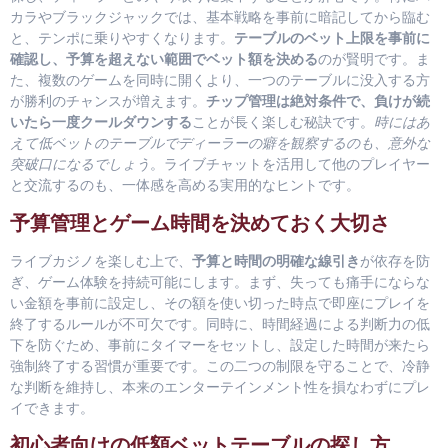
カラやブラックジャックでは、基本戦略を事前に暗記してから臨む
と、テンポに乗りやすくなります。
テーブルのベット上限を事前に
確認し、予算を超えない範囲でベット額を決める
のが賢明です。ま
た、複数のゲームを同時に開くより、一つのテーブルに没入する方
が勝利のチャンスが増えます。
チップ管理は絶対条件で、負けが続
いたら一度クールダウンする
ことが長く楽しむ秘訣です。
時にはあ
えて低ベットのテーブルでディーラーの癖を観察するのも、意外な
突破口になるでしょう
。ライブチャットを活用して他のプレイヤー
と交流するのも、一体感を高める実用的なヒントです。
予算管理とゲーム時間を決めておく大切さ
ライブカジノを楽しむ上で、
予算と時間の明確な線引き
が依存を防
ぎ、ゲーム体験を持続可能にします。まず、失っても痛手にならな
い金額を事前に設定し、その額を使い切った時点で即座にプレイを
終了するルールが不可欠です。同時に、時間経過による判断力の低
下を防ぐため、事前にタイマーをセットし、設定した時間が来たら
強制終了する習慣が重要です。この二つの制限を守ることで、冷静
な判断を維持し、本来のエンターテインメント性を損なわずにプレ
イできます。
初心者向けの低額ベットテーブルの探し方