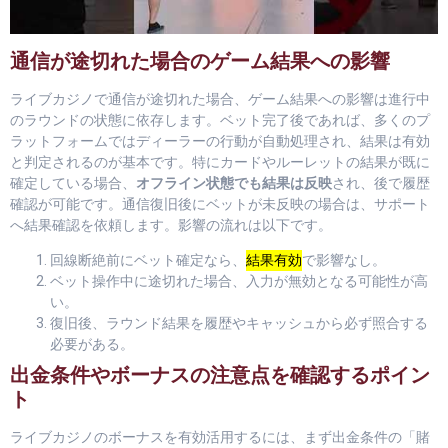
通信が途切れた場合のゲーム結果への影響
ライブカジノで通信が途切れた場合、ゲーム結果への影響は進行中
のラウンドの状態に依存します。ベット完了後であれば、多くのプ
ラットフォームではディーラーの行動が自動処理され、結果は有効
と判定されるのが基本です。特にカードやルーレットの結果が既に
確定している場合、
オフライン状態でも結果は反映
され、後で履歴
確認が可能です。通信復旧後にベットが未反映の場合は、サポート
へ結果確認を依頼します。影響の流れは以下です。
回線断絶前にベット確定なら、
結果有効
で影響なし。
ベット操作中に途切れた場合、入力が無効となる可能性が高
い。
復旧後、ラウンド結果を履歴やキャッシュから必ず照合する
必要がある。
出金条件やボーナスの注意点を確認するポイン
ト
ライブカジノのボーナスを有効活用するには、まず出金条件の「賭