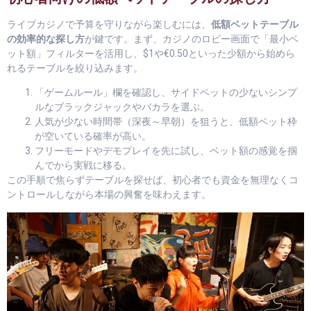
ライブカジノで予算を守りながら楽しむには、
低額ベットテーブル
の効率的な探し方
が鍵です。まず、カジノのロビー画面で「最小ベ
ット額」フィルターを活用し、$1や€0.50といった少額から始めら
れるテーブルを絞り込みます。
「ゲームルール」欄を確認し、サイドベットの少ないシンプ
ルなブラックジャックやバカラを選ぶ。
人気が少ない時間帯（深夜～早朝）を狙うと、低額ベット枠
が空いている確率が高い。
フリーモードやデモプレイを先に試し、ベット額の感覚を掴
んでから実戦に移る。
この手順で焦らずテーブルを探せば、初心者でも資金を無理なくコ
ントロールしながら本場の興奮を味わえます。